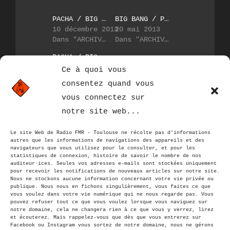
PACHA / BIG BANG = DUBSTEP PRESSURE 12 , 29 NOVEMBRE 2013
BIG BANG / PACHA : DUBSTEP PRESSURE 9 , 26 AVRIL 2013
10 décembre 2013
20 mai 2013
Dans "ARCHIVES"
Dans "ARCHIVES"
PACHA / BIG BANG : DUBSTEP PRESSURE N°8
12 mars 2013
Ce à quoi vous
Dans "ARCHIVES"
consentez quand vous
vous connectez sur
notre site web...
Le site Web de Radio FMR - Toulouse ne récolte pas d'informations
autres que les informations de navigations des appareils et des
navigateurs que vous utilisez pour le consulter, et pour les
statistiques de connexion, histoire de savoir le nombre de nos
auditeur·ices. Seules vos adresses e-mails sont stockées uniquement
pour recevoir les notifications de nouveaux articles sur notre site.
Nous ne stockons aucune information concernant votre vie privée ou
publique. Nous nous en fichons singulièrement, vous faites ce que
vous voulez dans votre vie numérique qui ne nous regarde pas. Vous
pouvez refuser tout ce que vous voulez lorsque vous naviguez sur
notre domaine, cela ne changera rien à ce que vous y verrez, lirez
et écouterez. Mais rappelez-vous que dès que vous entrerez sur
Facebook ou Instagram vous sortez de notre domaine, nous ne gérons