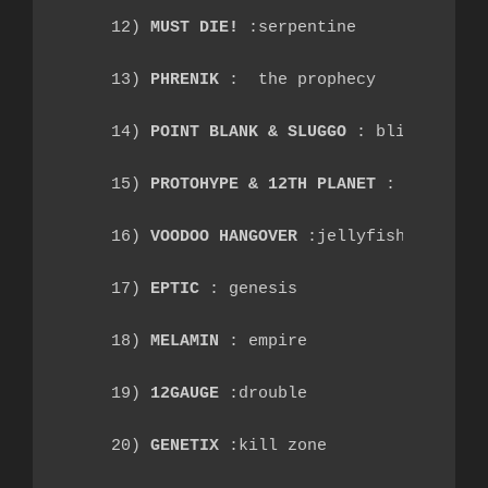
12) 
MUST DIE!
 :serpentine
13) 
PHRENIK
 :  the prophecy
14) 
POINT BLANK & SLUGGO
 : blister
15) 
PROTOHYPE & 12TH PLANET
 : like thi
16) 
VOODOO HANGOVER
 :jellyfish
17) 
EPTIC
 : genesis
18) 
MELAMIN
 : empire
19) 
12GAUGE
 :drouble
20) 
GENETIX
 :kill zone