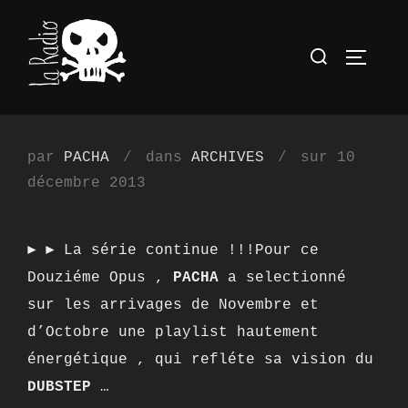
Aller
au
Rechercher 
PERMUT
contenu
Publié
par
PACHA
dans
ARCHIVES
sur
10
le
décembre 2013
► ► La série continue !!!Pour ce
Douziéme Opus ,
PACHA
a selectionné
sur les arrivages de Novembre et
d’Octobre une playlist hautement
énergétique , qui refléte sa vision du
DUBSTEP
…