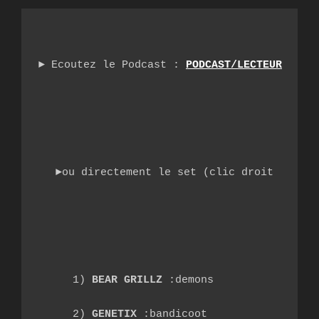
► Ecoutez le Podcast : 
PODCAST/LECTEUR
►ou directement le set (clic droit et enr
1) 
BEAR GRILLZ
 :demons
2) 
GENETIX
 :bandicoot