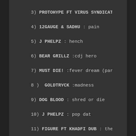
3) 
PROTOHYPE FT VIRUS SYNDICATE
 : pace
4) 
12GAUGE & SADHU
 : pain
5) 
J PHELPZ
 : hench
6) 
BEAR GRILLZ
 :cdj hero
7) 
MUST DIE!
 :fever dream (part2)
8 ) 
 GOLDTRYCK
 :madness
9) 
DOG BLOOD
 : shred or die
10) 
J PHELPZ
 : pop dat
11) 
FIGURE FT KHADFI DUB
 : the crypt