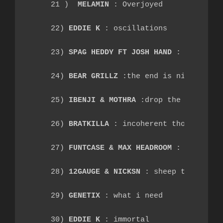
21 ) 
 MELAMIN
 : Overjoyed
22) 
EDDIE K
 : oscillations
23) 
SPAG HEDDY FT JOSH HAND
 : gift in 
24) 
BEAR GRILLZ
 :the end is nigh
25) 
IBENJI & MOTHRA
 :drop the bomb
26) 
BRATKILLA
 : incoherent thoughts
27) 
FUNTCASE & MAX HEADROOM
 : let's do
28) 
12GAUGE & NICKSN
 : sheep tactics
29) 
GENETIX
 : what i need
30) 
EDDIE K
 : immortal