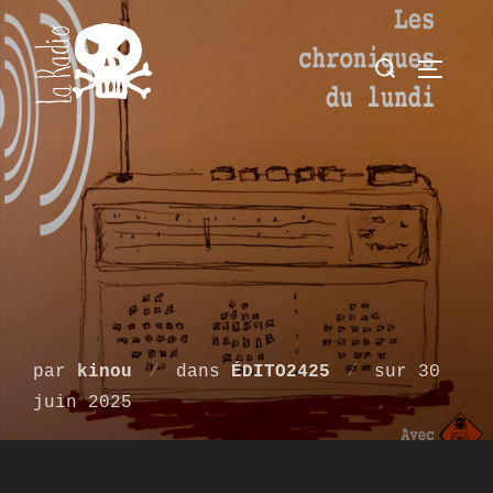
Aller
au
Rechercher 
PERMUT
contenu
Publié
par
kinou
dans
ÉDITO2425
sur
30
le
juin 2025