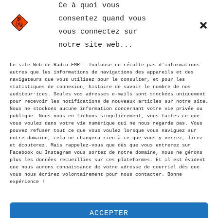
Ce à quoi vous
consentez quand vous
vous connectez sur
notre site web...
kinou
AUTEUR DE LA PUBLICATION
Écrit par
Le site Web de Radio FMR - Toulouse ne récolte pas d'informations
autres que les informations de navigations des appareils et des
navigateurs que vous utilisez pour le consulter, et pour les
statistiques de connexion, histoire de savoir le nombre de nos
auditeur·ices. Seules vos adresses e-mails sont stockées uniquement
pour recevoir les notifications de nouveaux articles sur notre site.
Nous ne stockons aucune information concernant votre vie privée ou
publique. Nous nous en fichons singulièrement, vous faites ce que
Navigation
vous voulez dans votre vie numérique qui ne nous regarde pas. Vous
pouvez refuser tout ce que vous voulez lorsque vous naviguez sur
notre domaine, cela ne changera rien à ce que vous y verrez, lirez
Previous
Previous
et écouterez. Mais rappelez-vous que dès que vous entrerez sur
de
Facebook ou Instagram vous sortez de notre domaine, nous ne gérons
Édito du lundi 23 juin 2025
plus les données recueillies sur ces plateformes. Et il est évident
que nous aurons connaissance de votre adresse de courriel dès que
vous nous écrirez volontairement pour nous contacter. Bonne
l’article
expérience !
ACCEPTER